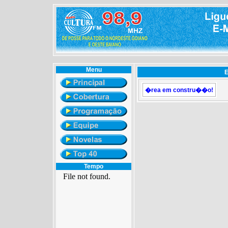
Menu
E
�rea em constru��o!
Tempo