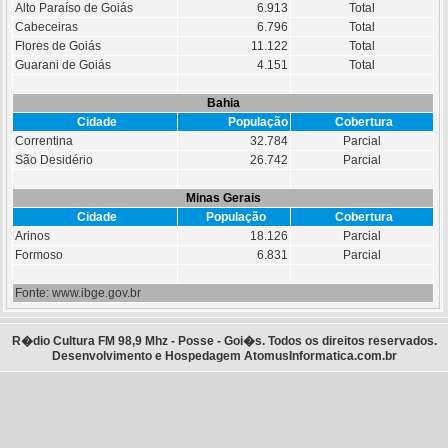
Alto Paraíso de Goiás
6.913
Total
Cabeceiras
6.796
Total
Flores de Goiás
11.122
Total
Guarani de Goiás
4.151
Total
Bahia
Cidade
População
Cobertura
Correntina
32.784
Parcial
São Desidério
26.742
Parcial
Minas Gerais
Cidade
População
Cobertura
Arinos
18.126
Parcial
Formoso
6.831
Parcial
Fonte:
www.ibge.gov.br
R�dio Cultura FM 98,9 Mhz - Posse - Goi�s. Todos os direitos reservados.
Desenvolvimento e Hospedagem
AtomusInformatica.com.br