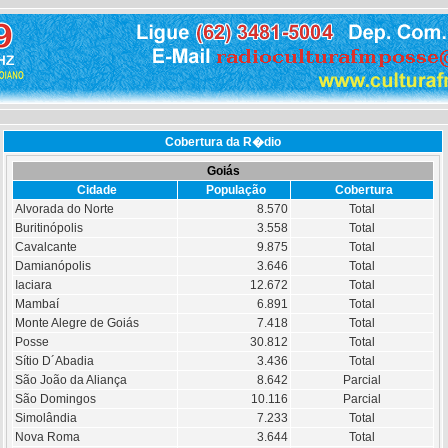
Cobertura da R�dio
Goiás
Cidade
População
Cobertura
Alvorada do Norte
8.570
Total
Buritinópolis
3.558
Total
Cavalcante
9.875
Total
Damianópolis
3.646
Total
Iaciara
12.672
Total
Mambaí
6.891
Total
Monte Alegre de Goiás
7.418
Total
Posse
30.812
Total
Sítio D´Abadia
3.436
Total
São João da Aliança
8.642
Parcial
São Domingos
10.116
Parcial
Simolândia
7.233
Total
Nova Roma
3.644
Total